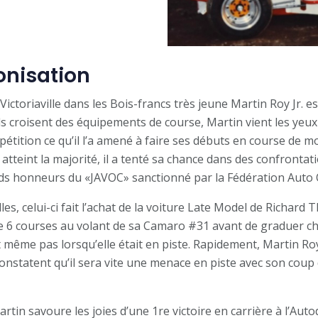
onisation
Victoriaville dans les Bois-francs très jeune Martin Roy Jr. e
ls croisent des équipements de course, Martin vient les yeux 
pétition ce qu’il l’a amené à faire ses débuts en course de m
atteint la majorité, il a tenté sa chance dans des confrontatio
rands honneurs du «JAVOC» sanctionné par la Fédération Auto
es, celui-ci fait l’achat de la voiture Late Model de Richard
 6 courses au volant de sa Camaro #31 avant de graduer chez
 même pas lorsqu’elle était en piste. Rapidement, Martin Roy
onstatent qu’il sera vite une menace en piste avec son coup
artin savoure les joies d’une 1re victoire en carrière à l’