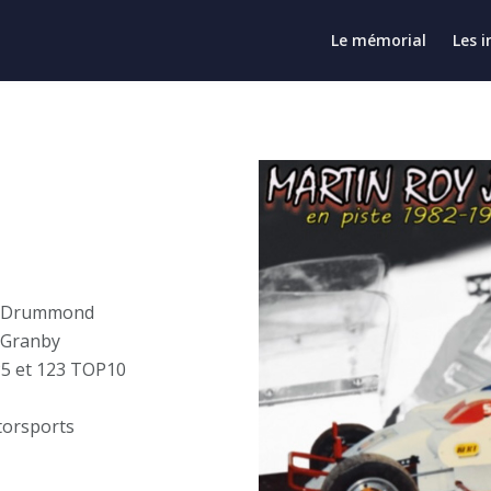
Le mémorial
Les i
ome Drummond
e Granby
OP5 et 123 TOP10
torsports