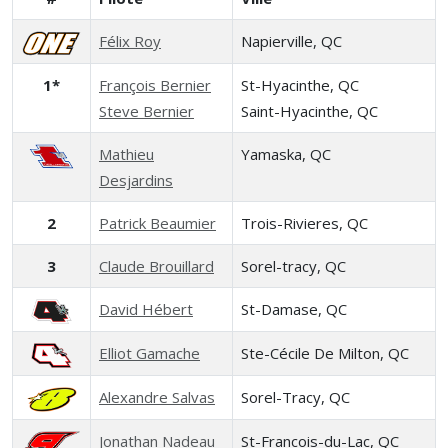
Félix Roy
Napierville, QC
1*
François Bernier
St-Hyacinthe, QC
Steve Bernier
Saint-Hyacinthe, QC
Mathieu
Yamaska, QC
Desjardins
2
Patrick Beaumier
Trois-Rivieres, QC
3
Claude Brouillard
Sorel-tracy, QC
David Hébert
St-Damase, QC
Elliot Gamache
Ste-Cécile De Milton, QC
Alexandre Salvas
Sorel-Tracy, QC
Jonathan Nadeau
St-Francois-du-Lac, QC