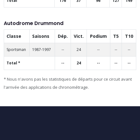
Total
176
37
96
127
149
Autodrome Drummond
Classe
Saisons
Dép.
Vict.
Podium
T5
T10
Sportsman
1987-1997
--
24
--
--
--
Total *
--
24
--
--
--
* Nous n'avons pas les statistiques de départs pour ce circuit avant
l'arrivée des applications de chronométrage.