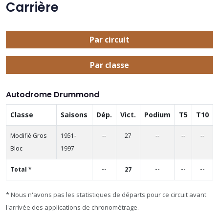
Carrière
Par circuit
Par classe
Autodrome Drummond
Classe
Saisons
Dép.
Vict.
Podium
T5
T10
Modifié Gros
1951-
--
27
--
--
--
Bloc
1997
Total *
--
27
--
--
--
* Nous n'avons pas les statistiques de départs pour ce circuit avant
l'arrivée des applications de chronométrage.