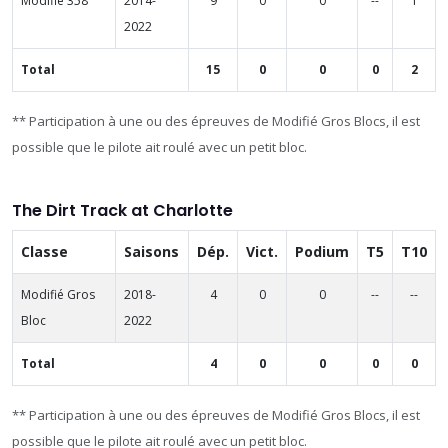
Modifié 358
2014-
9
0
0
--
1
2022
Total
15
0
0
0
2
** Participation à une ou des épreuves de Modifié Gros Blocs, il est
possible que le pilote ait roulé avec un petit bloc.
The Dirt Track at Charlotte
Classe
Saisons
Dép.
Vict.
Podium
T5
T10
Modifié Gros
2018-
4
0
0
--
--
Bloc
2022
Total
4
0
0
0
0
** Participation à une ou des épreuves de Modifié Gros Blocs, il est
possible que le pilote ait roulé avec un petit bloc.