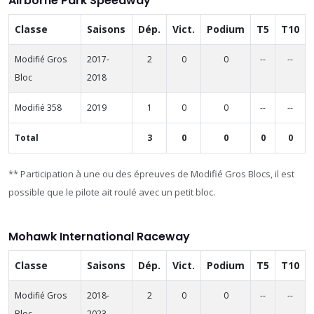
Airborne Park Speedway
Classe
Saisons
Dép.
Vict.
Podium
T5
T10
Modifié Gros
2017-
2
0
0
--
--
Bloc
2018
Modifié 358
2019
1
0
0
--
--
Total
3
0
0
0
0
** Participation à une ou des épreuves de Modifié Gros Blocs, il est
possible que le pilote ait roulé avec un petit bloc.
Mohawk International Raceway
Classe
Saisons
Dép.
Vict.
Podium
T5
T10
Modifié Gros
2018-
2
0
0
--
--
Bloc
2023