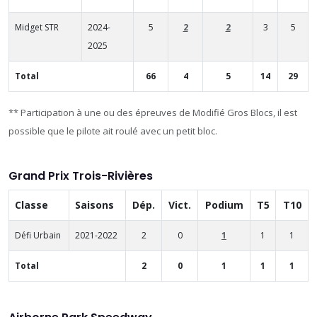
Midget STR
2024-
5
2
2
3
5
2025
Total
66
4
5
14
29
** Participation à une ou des épreuves de Modifié Gros Blocs, il est
possible que le pilote ait roulé avec un petit bloc.
Grand Prix Trois-Rivières
Classe
Saisons
Dép.
Vict.
Podium
T5
T10
Défi Urbain
2021-2022
2
0
1
1
1
Total
2
0
1
1
1