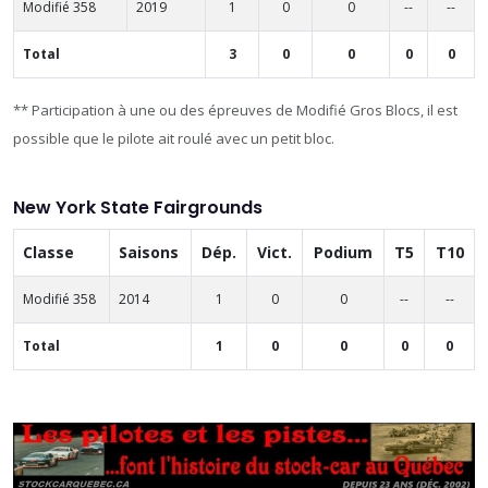
Modifié 358
2019
1
0
0
--
--
Total
3
0
0
0
0
** Participation à une ou des épreuves de Modifié Gros Blocs, il est
possible que le pilote ait roulé avec un petit bloc.
New York State Fairgrounds
Classe
Saisons
Dép.
Vict.
Podium
T5
T10
Modifié 358
2014
1
0
0
--
--
Total
1
0
0
0
0