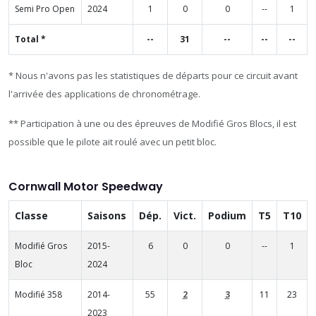
Semi Pro Open
2024
1
0
0
--
1
Total *
--
31
--
--
--
* Nous n'avons pas les statistiques de départs pour ce circuit avant
l'arrivée des applications de chronométrage.
** Participation à une ou des épreuves de Modifié Gros Blocs, il est
possible que le pilote ait roulé avec un petit bloc.
Cornwall Motor Speedway
Classe
Saisons
Dép.
Vict.
Podium
T5
T10
Modifié Gros
2015-
6
0
0
--
1
Bloc
2024
Modifié 358
2014-
55
2
3
11
23
2023